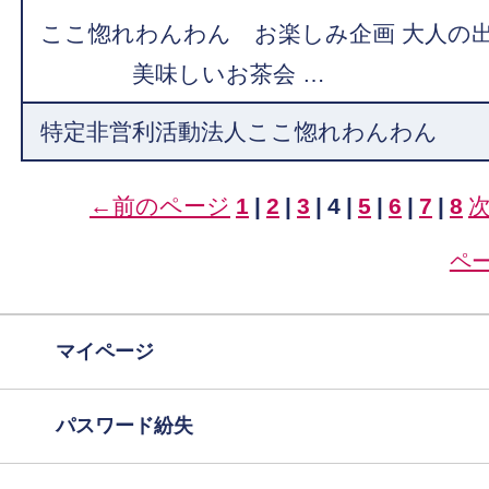
ここ惚れわんわん お楽しみ企画 大人の
美味しいお茶会 …
特定非営利活動法人ここ惚れわんわん
←前のページ
1
|
2
|
3
|
4
|
5
|
6
|
7
|
8
ペ
マイページ
パスワード紛失