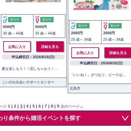
受付中
受付中
受付中
受付中
5500円
5500円
2000円
2000円
30 歳～ 44歳
30 歳～ 44歳
25 歳～ 34歳
25 歳～ 34歳
お気に入り
詳細を見る
お気に入り
詳細を見る
申込締切日：2026/8/16(日)
申込締切日：2026/8/30(日)
夏を楽しもう！！恋しちゃおう！！！ ひんやり爽やか♪ 『フルーツヨーグルトパフェ』と『フルーツスカッシュ』に挑戦！ 未来の結婚生活をイメージしながら、共家事体験をしてみませんか？ 調理、そして「おいしい！」と言い合う瞬間、最後の片付けまで。 料理の一連の流れにスポットを当てたイベントで素敵な出会いを♡ 一度のイベントで多くの人と出会えるチャンス！ グループでの調理作業で全員とお話しできます。 作業を通してなので自然と会話ができ緊張もほぐれます♪ 調理後は1対1トークの時間でお相手とのフィーリングを確認できます。 このイベントは所定の研修を受けたボランティアさんがレクチャーやお節介を担当します。 気持ちは一生懸命でも行き届かないところもあるかもしれません。 また、当日はちょっとしたご協力（椅子の移動等）をお願いする場合があります。 それを了承される方のみお申し込みくださいね。 ＜イベント内容（予定）＞ ・グループに分かれてお料理（作業行程毎にメンバーは移動します） メニュー：フルーツヨーグルトパフェ・フルーツスカッシュ ・出来上がったスイーツを食べながらトーク ・１対１トーク ・マッチング ・カップル発表 【注意事項】 ・イベントでは席の移動があります。 ・感染防止のため、施設管理者が決めた措置の遵守、指示に従ってください。 ・体調が良くない方、発熱などの症状がある方は、当日の参加をお控えください。 ・イベント内でマスメディアが入る可能性があります。 広報媒体へ写真を使用する可能性があります。 いずれも、個人が特定されないよう加工するなど配慮いたします。 ※本イベントは感染症の状況によって中止となる場合がございます。
「いいね！」がつなぐ、ピースな出会い 広島の新たなランドマーク「エディオンピースウイング広島」を舞台に、広島広域都市圏（※）に居住する25～34歳の独身男女100名が集まる大型交流イベントを開催します！ 今回のイベントでは、マッチングアプリ「オミカレLive」を利用します。 参加者のプロフィールを事前に確認したり、気になる相手に「いいね！」を送ったりしながら交流できるので、初対面同士でも自然に会話をスタートできます。 「誰に話しかけたらいいかわからない」 「婚活イベントは初めてで不安」そんな方も大歓迎！ 軽食やドリンクを楽しみながら、スタジアム内の特別な空間で素敵な出会いを見つけてみませんか？ ＜イベント内容（予定）＞ 受付（受付後は他の参加者のプロフィール情報をスマホから確認できます） ↓ アイスブレイク（恋活作戦会議） ↓ 自己紹介 ↓ 軽食・ドリンクを楽しみながらレクレーション （共通の趣味や話題で交流しましょう） ↓ 休憩 ↓ マッチングチャンス・フリータイム ↓ 最終マッチング・閉会式 このイベントは所定の研修を受けたボランティアさんがレクチャーやお節介を担当します。 気持ちは一生懸命でも行き届かないところもあるかもしれません。 ※ 構成市町： 広島県 広島市(連携中枢都市)、呉市、竹原市、三原市、三次市、庄原市、大竹市、東広島市、廿日市市、安芸高田市、江田島市、府中町、海田町、熊野町、坂町、安芸太田町、北広島町、大崎上島町、世羅町 山口県 岩国市、柳井市、周防大島町、和木町、上関町、田布施町、平生町 島根県 浜田市、出雲市、益田市、飯南町、川本町、美郷町、邑南町、吉賀町 【注意事項】 ・イベント内でマスメディアが入る可能性があります。 広報媒体へ写真を使用する可能性があります。 いずれも、個人が特定されないよう加工するなど配慮いたします。 ・感染予防対策に関する注意事項 ①発熱等体調が良くない方は当日の参加をお控えください。 ②手指消毒にご協力ください。 ③感染防止のため，施設管理者が決めた措置の遵守，指示に従ってください。
こいのわ出会いサポートセンター
広島市
ージ
1
|
2
|
3
|
4
|
5
|
6
|
7
|
8
|
9
次のページ→
わり条件から婚活イベントを探す