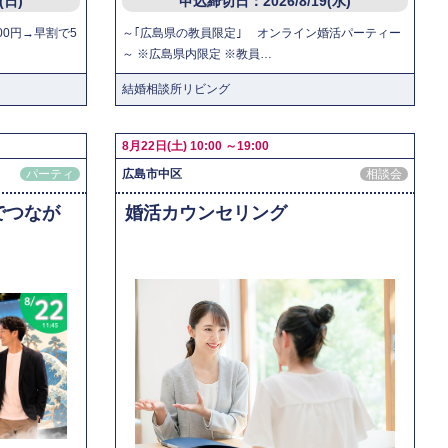
6(日)
申込締切日：2026/8/19(水)
00円→早割で5
～｢広島県の教員限定｣ オンライン婚活パーティー
～ ※広島県内限定 ※教員…
結婚相談所リビング
8月22日(土) 10:00 ～19:00
パーティ
広島市中区
相談会
でつなが
婚活カウンセリング