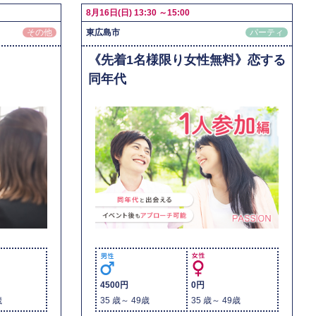
8月16日(日) 13:30 ～15:00
その他
東広島市
パーティ
《先着1名様限り女性無料》恋する
同年代
4500円
0円
歳
35 歳～ 49歳
35 歳～ 49歳