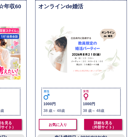
☆年収60
オンラインde婚活
1000円
1000円
9歳
38 歳～ 48歳
38 歳～ 48歳
細を見る
詳細を見る
お気に入り
部サイト）
（外部サイト）