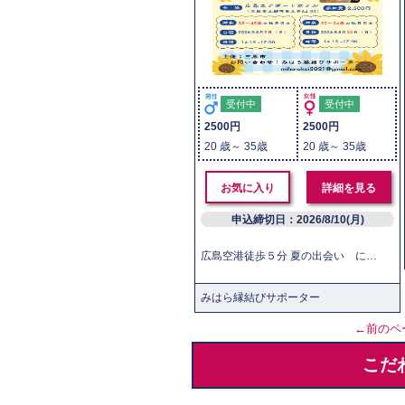
受付中
受付中
2500円
2500円
20 歳～ 35歳
20 歳～ 35歳
お気に入り
詳細を見る
申込締切日：2026/8/10(月)
広島空港徒歩５分 夏の出会い にこにこ笑顔があふれる夏の日、ドキドキの時間を過ごそう おすすめポイント ☞１対１でしっかりトーク ☞オールデイダイニングアチェロ特製スイーツ＆ドリンク ☞同世代だから話題も共通で話しやすい！ 丁寧なサポートで成婚実績あり ＜イベント内容（予定）＞ 受付開始：14：15 開会：14：30 終了予定：17：00 ・1対1トーク ・スイーツ＆ドリンクタイム ・フリートークなど ・マッチング
みはら縁結びサポーター
←前のペ
こだ