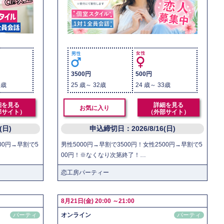
3500円
500円
6歳
25 歳～ 32歳
24 歳～ 33歳
細を見る
詳細を見る
お気に入り
部サイト）
（外部サイト）
6(日)
申込締切日：2026/8/16(日)
00円→早割で5
男性5000円→早割で3500円！女性2500円→早割で5
00円！※なくなり次第終了！…
恋工房パーティー
8月21日(金) 20:00 ～21:00
パーティ
オンライン
パーティ