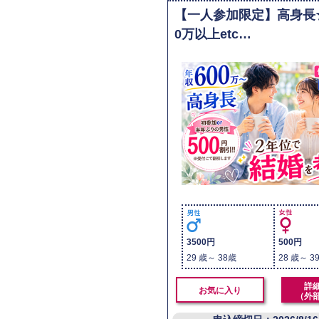
【一人参加限定】高身長
0万以上etc…
3500円
500円
29 歳～ 38歳
28 歳～ 3
詳
お気に入り
（外