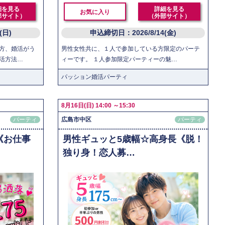
細を見る
詳細を見る
お気に入り
部サイト）
（外部サイト）
6(日)
申込締切日：2026/8/14(金)
方、婚活がう
男性女性共に、１人で参加している方限定のパーテ
活方法…
ィーです。 １人参加限定パーティーの魅…
パッション婚活パーティ
8月16日(日) 14:00 ～15:30
パーティ
広島市中区
パーティ
《お仕事
男性ギュッと5歳幅☆高身長《脱！
独り身！恋人募…