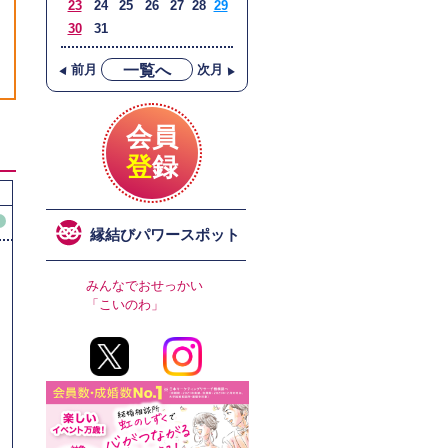
23
24
25
26
27
28
29
30
31
▲
▲
一覧へ
前月
次月
会員
登
録
ィ
縁結びパワースポット
！
みんなでおせっかい
「こいのわ」