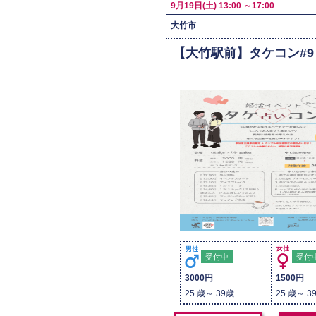
9月19日(土) 13:00 ～17:00
大竹市
【大竹駅前】タケコン#9
受付中
受付
3000円
1500円
25 歳～ 39歳
25 歳～ 3