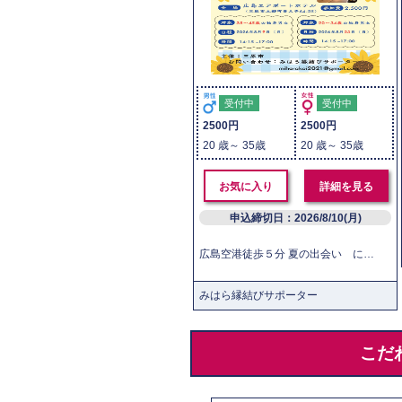
受付中
受付中
2500円
2500円
20 歳～ 35歳
20 歳～ 35歳
お気に入り
詳細を見る
申込締切日：2026/8/10(月)
広島空港徒歩５分 夏の出会い にこにこ笑顔があふれる夏の日、ドキドキの時間を過ごそう おすすめポイント ☞１対１でしっかりトーク ☞オールデイダイニングアチェロ特製スイーツ＆ドリンク ☞同世代だから話題も共通で話しやすい！ 丁寧なサポートで成婚実績あり ＜イベント内容（予定）＞ 受付開始：14：15 開会：14：30 終了予定：17：00 ・1対1トーク ・スイーツ＆ドリンクタイム ・フリートークなど ・マッチング
みはら縁結びサポーター
こだ