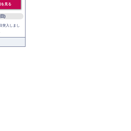
細を見る
(日)
目突入しまし
…