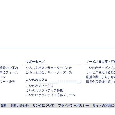
サポーターズ
サービス協力店・応
登録のご案内
ひろしま出会いサポーターズとは
こいのわサービス協
申込フォーム
ひろしま出会いサポーターズ一覧
サービス協力店登録
イン
応援企業になりませ
こいのわカフェ
ワード紛失
応援企業登録申請フ
こいのわカフェとは
こいのわボランティア募集
こいのわボランティア応募フォーム
る質問
お問い合わせ
リンクについて
プライバシーポリシー
サイトの利用に