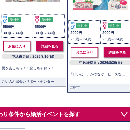
受付中
受付中
受付中
受付中
5500円
5500円
2000円
2000円
30 歳～ 44歳
30 歳～ 44歳
25 歳～ 34歳
25 歳～ 34歳
お気に入り
詳細を見る
お気に入り
詳細を見る
申込締切日：2026/8/16(日)
申込締切日：2026/8/30(日)
夏を楽しもう！！恋しちゃおう！！！ ひんやり爽やか♪ 『フルーツヨーグルトパフェ』と『フルーツスカッシュ』に挑戦！ 未来の結婚生活をイメージしながら、共家事体験をしてみませんか？ 調理、そして「おいしい！」と言い合う瞬間、最後の片付けまで。 料理の一連の流れにスポットを当てたイベントで素敵な出会いを♡ 一度のイベントで多くの人と出会えるチャンス！ グループでの調理作業で全員とお話しできます。 作業を通してなので自然と会話ができ緊張もほぐれます♪ 調理後は1対1トークの時間でお相手とのフィーリングを確認できます。 このイベントは所定の研修を受けたボランティアさんがレクチャーやお節介を担当します。 気持ちは一生懸命でも行き届かないところもあるかもしれません。 また、当日はちょっとしたご協力（椅子の移動等）をお願いする場合があります。 それを了承される方のみお申し込みくださいね。 ＜イベント内容（予定）＞ ・グループに分かれてお料理（作業行程毎にメンバーは移動します） メニュー：フルーツヨーグルトパフェ・フルーツスカッシュ ・出来上がったスイーツを食べながらトーク ・１対１トーク ・マッチング ・カップル発表 【注意事項】 ・イベントでは席の移動があります。 ・感染防止のため、施設管理者が決めた措置の遵守、指示に従ってください。 ・体調が良くない方、発熱などの症状がある方は、当日の参加をお控えください。 ・イベント内でマスメディアが入る可能性があります。 広報媒体へ写真を使用する可能性があります。 いずれも、個人が特定されないよう加工するなど配慮いたします。 ※本イベントは感染症の状況によって中止となる場合がございます。
「いいね！」がつなぐ、ピースな出会い 広島の新たなランドマーク「エディオンピースウイング広島」を舞台に、広島広域都市圏（※）に居住する25～34歳の独身男女100名が集まる大型交流イベントを開催します！ 今回のイベントでは、マッチングアプリ「オミカレLive」を利用します。 参加者のプロフィールを事前に確認したり、気になる相手に「いいね！」を送ったりしながら交流できるので、初対面同士でも自然に会話をスタートできます。 「誰に話しかけたらいいかわからない」 「婚活イベントは初めてで不安」そんな方も大歓迎！ 軽食やドリンクを楽しみながら、スタジアム内の特別な空間で素敵な出会いを見つけてみませんか？ ＜イベント内容（予定）＞ 受付（受付後は他の参加者のプロフィール情報をスマホから確認できます） ↓ アイスブレイク（恋活作戦会議） ↓ 自己紹介 ↓ 軽食・ドリンクを楽しみながらレクレーション （共通の趣味や話題で交流しましょう） ↓ 休憩 ↓ マッチングチャンス・フリータイム ↓ 最終マッチング・閉会式 このイベントは所定の研修を受けたボランティアさんがレクチャーやお節介を担当します。 気持ちは一生懸命でも行き届かないところもあるかもしれません。 ※ 構成市町： 広島県 広島市(連携中枢都市)、呉市、竹原市、三原市、三次市、庄原市、大竹市、東広島市、廿日市市、安芸高田市、江田島市、府中町、海田町、熊野町、坂町、安芸太田町、北広島町、大崎上島町、世羅町 山口県 岩国市、柳井市、周防大島町、和木町、上関町、田布施町、平生町 島根県 浜田市、出雲市、益田市、飯南町、川本町、美郷町、邑南町、吉賀町 【注意事項】 ・イベント内でマスメディアが入る可能性があります。 広報媒体へ写真を使用する可能性があります。 いずれも、個人が特定されないよう加工するなど配慮いたします。 ・感染予防対策に関する注意事項 ①発熱等体調が良くない方は当日の参加をお控えください。 ②手指消毒にご協力ください。 ③感染防止のため，施設管理者が決めた措置の遵守，指示に従ってください。
こいのわ出会いサポートセンター
広島市
わり条件から婚活イベントを探す