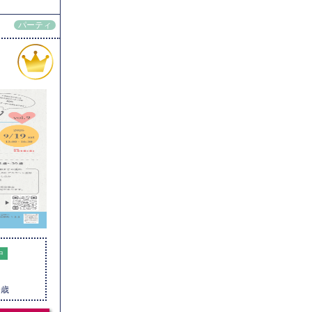
パーティ
中
9歳