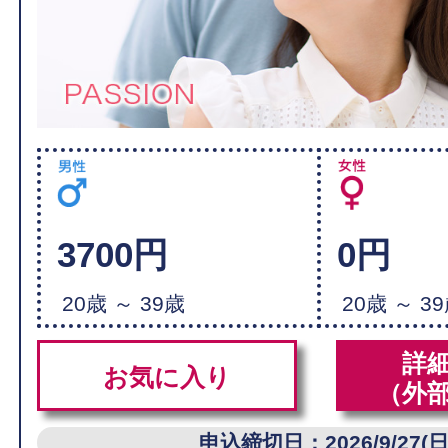
3700円
0円
20歳 ～ 39歳
20歳 ～ 3
詳
お気に入り
（外
申込締切日：2026/9/27(日